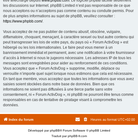
être téléchargé depuis
www.phpbb.com
. Le logiciel phpBB facilite seulement
les discussions sur Internet. phpBB Limited n’est pas responsable de ce que
nous acceptons ou n’acceptons pas comme contenu ou conduite permis. Pour
de plus amples informations au sujet de phpBB, veuillez consulter :
https://www.phpbb.com/
.
Vous acceptez de ne pas publier de contenu abusif, obscène, vulgaire,
diffamatoire, choquant, menaçant, à caractère sexuel ou tout autre contenu qui
peut transgresser les lois de votre pays, du pays où « Forum ActivDog » est
hébergé ou les lois internationales. Le faire peut vous mener à un
bannissement immédiat et permanent, avec une notification à votre fournisseur
d’accès à Internet si nous le jugeons nécessaire. Les adresses IP de tous les
messages sont enregistrées pour aider au renforcement de ces conditions.
Vous acceptez que « Forum ActivDog » supprime, modifie, déplace ou
verrouille n’importe quel sujet lorsque nous estimons que cela est nécessaire.
En tant que membre, vous acceptez que toutes les informations que vous avez
saisies soient stockées dans notre base de données. Bien que ces
informations ne soient pas diffusées à une tierce partie sans votre
consentement, ni « Forum ActivDog », ni phpBB ne pourront être tenus comme
responsables en cas de tentative de piratage visant à compromettre les
données.
Index du forum
Heures au format
UTC+02:00
Développé par
phpBB
® Forum Software © phpBB Limited
Traduit par
phpBB-fr.com