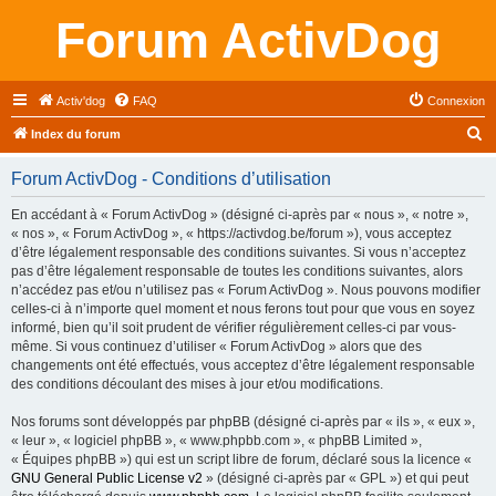
Forum ActivDog
Activ'dog
FAQ
Connexion
R
Index du forum
e
Forum ActivDog - Conditions d’utilisation
c
h
En accédant à « Forum ActivDog » (désigné ci-après par « nous », « notre »,
« nos », « Forum ActivDog », « https://activdog.be/forum »), vous acceptez
e
d’être légalement responsable des conditions suivantes. Si vous n’acceptez
r
pas d’être légalement responsable de toutes les conditions suivantes, alors
n’accédez pas et/ou n’utilisez pas « Forum ActivDog ». Nous pouvons modifier
c
celles-ci à n’importe quel moment et nous ferons tout pour que vous en soyez
h
informé, bien qu’il soit prudent de vérifier régulièrement celles-ci par vous-
même. Si vous continuez d’utiliser « Forum ActivDog » alors que des
e
changements ont été effectués, vous acceptez d’être légalement responsable
r
des conditions découlant des mises à jour et/ou modifications.
Nos forums sont développés par phpBB (désigné ci-après par « ils », « eux »,
« leur », « logiciel phpBB », « www.phpbb.com », « phpBB Limited »,
« Équipes phpBB ») qui est un script libre de forum, déclaré sous la licence «
GNU General Public License v2
» (désigné ci-après par « GPL ») et qui peut