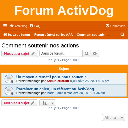
Forum ActivDog
Activ'dog
FAQ
Connexion
R
Index du forum
Forum général sur les AAA
Comment soutenir nos actions
e
Comment soutenir nos actions
c
Rechercher
Recherche avanc
Nouveau sujet
h
2 sujets • Page
1
sur
1
e
Sujets
r
c
Un moyen alternatif pour nous soutenir
Dernier message par
Administrateur
«
jeu. févr. 25, 2021 4:25 pm
h
Parrainer un chien, un référent ou Activ'dog
e
Dernier message par
Marie-Paule
«
mar. avr. 30, 2013 11:36 am
r
Nouveau sujet
2 sujets • Page
1
sur
1
Aller à