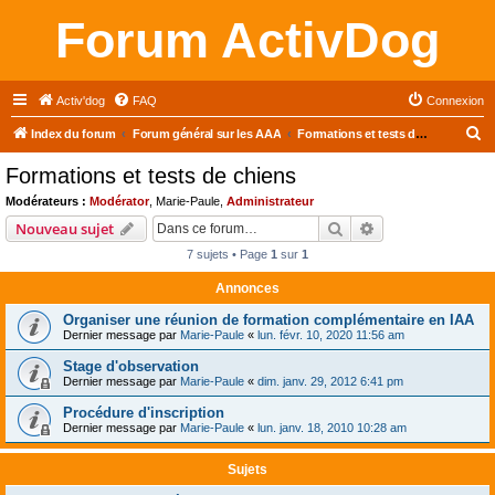
Forum ActivDog
Activ'dog
FAQ
Connexion
R
Index du forum
Forum général sur les AAA
Formations et tests de chiens
e
Formations et tests de chiens
c
Modérateurs :
Modérator
,
Marie-Paule
,
Administrateur
h
Rechercher
Recherche avanc
Nouveau sujet
e
7 sujets • Page
1
sur
1
r
Annonces
c
Organiser une réunion de formation complémentaire en IAA
h
Dernier message par
Marie-Paule
«
lun. févr. 10, 2020 11:56 am
e
Stage d'observation
r
Dernier message par
Marie-Paule
«
dim. janv. 29, 2012 6:41 pm
Procédure d'inscription
Dernier message par
Marie-Paule
«
lun. janv. 18, 2010 10:28 am
Sujets