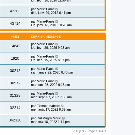
lun. févr. 10, 2020 11:56 am
par
Marie-Paule
42283
dim. janv. 29, 2012 6:41 pm
par
Marie-Paule
43714
lun. janv. 18, 2010 10:28 am
VUES
DERNIER MESSAGE
par
Marie-Paule
14642
jeu. févr. 26, 2026 9:03 am
par
Marie-Paule
1920
lun. déc. 15, 2025 8:57 pm
par
Marie-Paule
30218
sam. mars 22, 2025 8:46 pm
par
Marie-Paule
30572
mar. oct. 25, 2022 9:13 pm
par
Marie-Paule
31329
mer. sept. 07, 2022 7:55 am
par
Flamez Isabelle
32214
mer. août 17, 2022 9:32 am
par
Dal Magro Marie
342310
mar. mai 10, 2022 1:14 pm
7 sujets • Page
1
sur
1