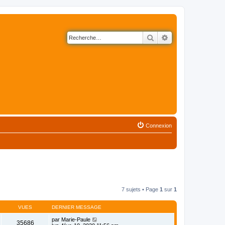
Rechercher
Recherche avancé
Connexion
7 sujets • Page
1
sur
1
VUES
DERNIER MESSAGE
par
Marie-Paule
35686