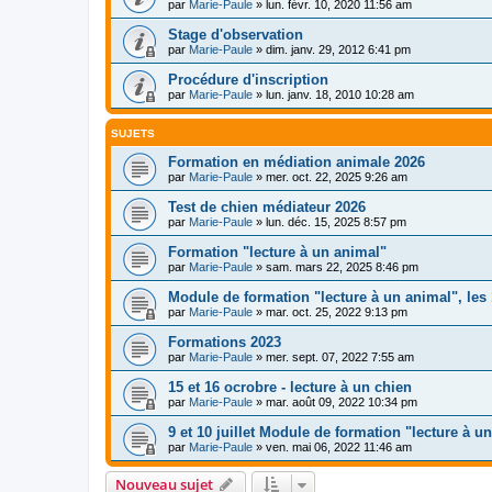
par
Marie-Paule
»
lun. févr. 10, 2020 11:56 am
Stage d'observation
par
Marie-Paule
»
dim. janv. 29, 2012 6:41 pm
Procédure d'inscription
par
Marie-Paule
»
lun. janv. 18, 2010 10:28 am
SUJETS
Formation en médiation animale 2026
par
Marie-Paule
»
mer. oct. 22, 2025 9:26 am
Test de chien médiateur 2026
par
Marie-Paule
»
lun. déc. 15, 2025 8:57 pm
Formation "lecture à un animal"
par
Marie-Paule
»
sam. mars 22, 2025 8:46 pm
Module de formation "lecture à un animal", les 1
par
Marie-Paule
»
mar. oct. 25, 2022 9:13 pm
Formations 2023
par
Marie-Paule
»
mer. sept. 07, 2022 7:55 am
15 et 16 ocrobre - lecture à un chien
par
Marie-Paule
»
mar. août 09, 2022 10:34 pm
9 et 10 juillet Module de formation "lecture à u
par
Marie-Paule
»
ven. mai 06, 2022 11:46 am
Nouveau sujet