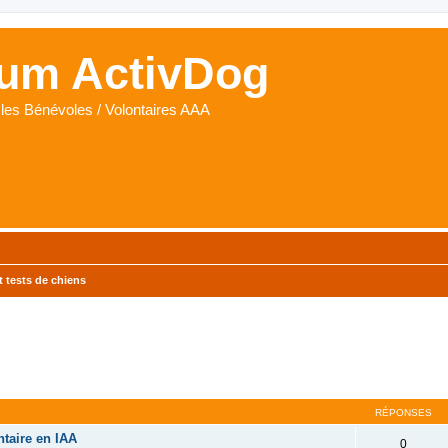
um ActivDog
les Bénévoles / Volontaires AAA
 tests de chiens
cher
cherche avancée
RÉPONSES
taire en IAA
0