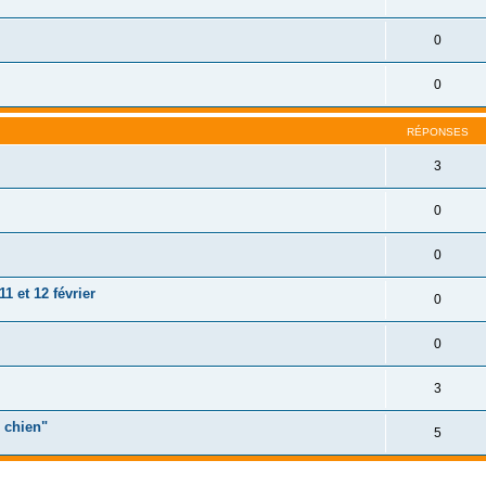
0
0
RÉPONSES
3
0
0
1 et 12 février
0
0
3
n chien"
5