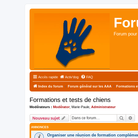
For
Forum pour 
Accès rapide
Activ'dog
FAQ
Index du forum
Forum général sur les AAA
Formations et
Formations et tests de chiens
Modérateurs :
Modérator
,
Marie-Paule
,
Administrateur
Recher
Re
Nouveau sujet
ANNONCES
Organiser une réunion de formation complémen