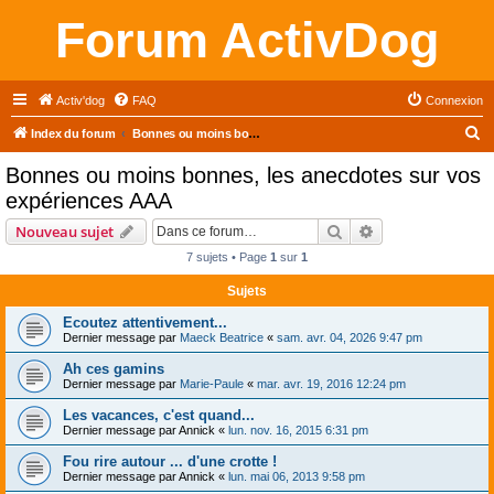
Forum ActivDog
Activ'dog
FAQ
Connexion
R
Index du forum
Bonnes ou moins bonnes, les anecdotes sur vos expériences AAA
e
Bonnes ou moins bonnes, les anecdotes sur vos
c
expériences AAA
h
Rechercher
Recherche avanc
Nouveau sujet
e
7 sujets • Page
1
sur
1
r
Sujets
c
h
Ecoutez attentivement...
Dernier message par
Maeck Beatrice
«
sam. avr. 04, 2026 9:47 pm
e
Ah ces gamins
r
Dernier message par
Marie-Paule
«
mar. avr. 19, 2016 12:24 pm
Les vacances, c'est quand...
Dernier message par
Annick
«
lun. nov. 16, 2015 6:31 pm
Fou rire autour ... d'une crotte !
Dernier message par
Annick
«
lun. mai 06, 2013 9:58 pm