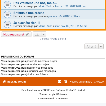
Pas vraiment une IAA, mais...
Dernier message par
Marie-Paule
«
lun. déc. 31, 2012 6:01 pm
Enfants d'une crèche
Dernier message par
panda
«
jeu. nov. 25, 2010 12:00 am
Je n'achète rien !!!
Dernier message par
Marie-Paule
«
mar. nov. 02, 2010 11:50 am
Nouveau sujet
7 sujets • Page
1
sur
1
Aller à
PERMISSIONS DU FORUM
Vous
ne pouvez pas
poster de nouveaux sujets
Vous
ne pouvez pas
répondre aux sujets
Vous
ne pouvez pas
modifier vos messages
Vous
ne pouvez pas
supprimer vos messages
Vous
ne pouvez pas
joindre des fichiers
Index du forum
Heures au format
UTC+02:00
Développé par
phpBB
® Forum Software © phpBB Limited
Traduit par
phpBB-fr.com
Confidentialité
|
Conditions