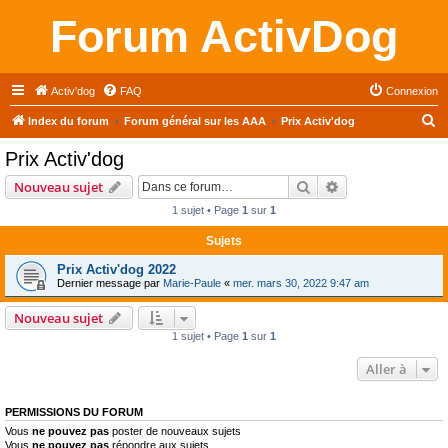
Forum ActivDog
Activ'dog
FAQ
Connexion
R
Index du forum
Forum général sur les AAA
Prix Activ'dog
e
Prix Activ'dog
c
Rechercher
Recherche avanc
Nouveau sujet
h
1 sujet • Page
1
sur
1
e
Sujets
r
c
Prix Activ'dog 2022
Dernier message par
Marie-Paule
«
mer. mars 30, 2022 9:47 am
h
e
Nouveau sujet
1 sujet • Page
1
sur
1
r
Aller à
PERMISSIONS DU FORUM
Vous
ne pouvez pas
poster de nouveaux sujets
Vous
ne pouvez pas
répondre aux sujets