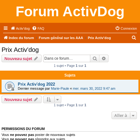
Forum ActivDog
Activ'dog
FAQ
Connexion
R
Index du forum
Forum général sur les AAA
Prix Activ'dog
e
Prix Activ'dog
c
Rechercher
Recherche avanc
Nouveau sujet
h
1 sujet • Page
1
sur
1
e
Sujets
r
c
Prix Activ'dog 2022
Dernier message par
Marie-Paule
«
mer. mars 30, 2022 9:47 am
h
e
Nouveau sujet
1 sujet • Page
1
sur
1
r
Aller à
PERMISSIONS DU FORUM
Vous
ne pouvez pas
poster de nouveaux sujets
Vous
ne pouvez pas
répondre aux sujets