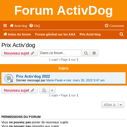
Forum ActivDog
Activ'dog
FAQ
Connexion
R
Index du forum
Forum général sur les AAA
Prix Activ'dog
e
Prix Activ'dog
c
Rechercher
Recherche avanc
Nouveau sujet
h
1 sujet • Page
1
sur
1
e
Sujets
r
c
Prix Activ'dog 2022
Dernier message par
Marie-Paule
«
mer. mars 30, 2022 9:47 am
h
e
Nouveau sujet
1 sujet • Page
1
sur
1
r
Aller à
PERMISSIONS DU FORUM
Vous
ne pouvez pas
poster de nouveaux sujets
Vous
ne pouvez pas
répondre aux sujets