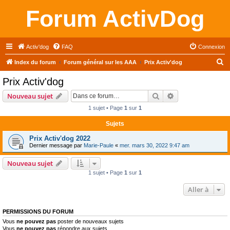
Forum ActivDog
Activ'dog
FAQ
Connexion
R
Index du forum
Forum général sur les AAA
Prix Activ'dog
e
Prix Activ'dog
c
Rechercher
Recherche avanc
Nouveau sujet
h
1 sujet • Page
1
sur
1
e
Sujets
r
c
Prix Activ'dog 2022
Dernier message par
Marie-Paule
«
mer. mars 30, 2022 9:47 am
h
e
Nouveau sujet
1 sujet • Page
1
sur
1
r
Aller à
PERMISSIONS DU FORUM
Vous
ne pouvez pas
poster de nouveaux sujets
Vous
ne pouvez pas
répondre aux sujets