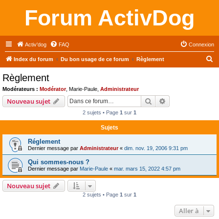
Forum ActivDog
Activ'dog
FAQ
Connexion
R
Index du forum
Du bon usage de ce forum
Règlement
e
Règlement
c
Modérateurs :
Modérator
,
Marie-Paule
,
Administrateur
h
Rechercher
Recherche avanc
Nouveau sujet
e
2 sujets • Page
1
sur
1
r
Sujets
c
Réglement
h
Dernier message par
Administrateur
«
dim. nov. 19, 2006 9:31 pm
e
Qui sommes-nous ?
r
Dernier message par
Marie-Paule
«
mar. mars 15, 2022 4:57 pm
Nouveau sujet
2 sujets • Page
1
sur
1
Aller à