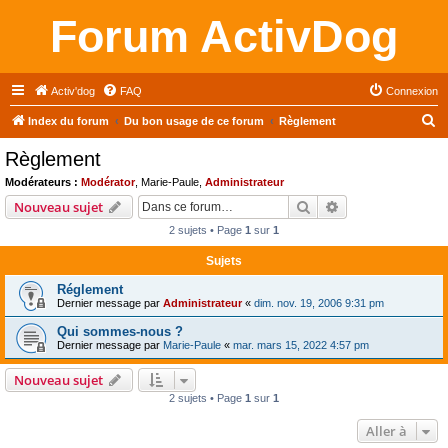
Forum ActivDog
Activ'dog
FAQ
Connexion
R
Index du forum
Du bon usage de ce forum
Règlement
e
Règlement
c
Modérateurs :
Modérator
,
Marie-Paule
,
Administrateur
h
Rechercher
Recherche avanc
Nouveau sujet
e
2 sujets • Page
1
sur
1
r
Sujets
c
Réglement
h
Dernier message par
Administrateur
«
dim. nov. 19, 2006 9:31 pm
e
Qui sommes-nous ?
r
Dernier message par
Marie-Paule
«
mar. mars 15, 2022 4:57 pm
Nouveau sujet
2 sujets • Page
1
sur
1
Aller à