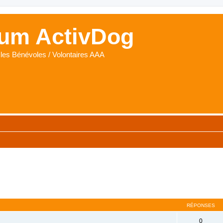
um ActivDog
les Bénévoles / Volontaires AAA
cher
cherche avancée
RÉPONSES
0