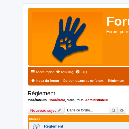
For
Forum pour 
Accès rapide
Activ'dog
FAQ
Index du forum
Du bon usage de ce forum
Règlement
Règlement
Modérateurs :
Modérator
,
Marie-Paule
,
Administrateur
Recher
Re
Nouveau sujet
SUJETS
Réglement