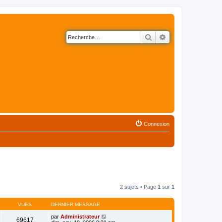
Rechercher
Recherche avancé
Connexion
2 sujets • Page
1
sur
1
VUES
DERNIER MESSAGE
par
Administrateur
69617