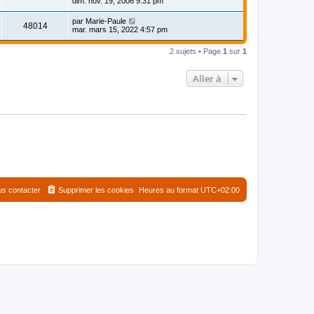
dim. nov. 19, 2006 9:31 pm
par
Marie-Paule
48014
mar. mars 15, 2022 4:57 pm
2 sujets • Page
1
sur
1
Aller à
s contacter
Supprimer les cookies
Heures au format
UTC+02:00