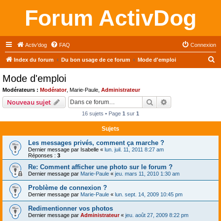
Forum ActivDog
Activ'dog
FAQ
Connexion
R
Index du forum
Du bon usage de ce forum
Mode d'emploi
e
Mode d'emploi
c
Modérateurs :
Modérator
,
Marie-Paule
,
Administrateur
h
Rechercher
Recherche avanc
Nouveau sujet
e
16 sujets • Page
1
sur
1
r
Sujets
c
Les messages privés, comment ça marche ?
h
Dernier message par
Isabelle
«
lun. juil. 11, 2011 8:27 am
e
Réponses :
3
r
Re: Comment afficher une photo sur le forum ?
Dernier message par
Marie-Paule
«
jeu. mars 11, 2010 1:30 am
Problème de connexion ?
Dernier message par
Marie-Paule
«
lun. sept. 14, 2009 10:45 pm
Redimentionner vos photos
Dernier message par
Administrateur
«
jeu. août 27, 2009 8:22 pm