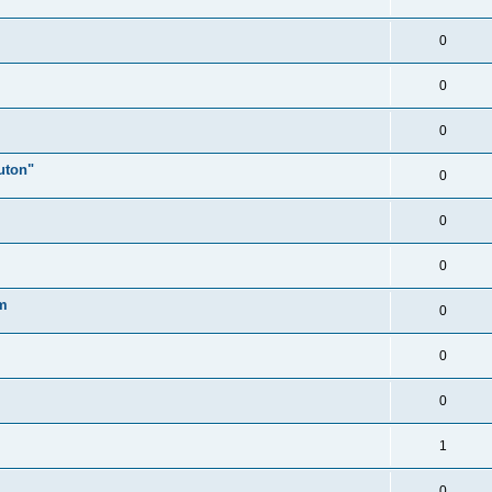
0
0
0
uton"
0
0
0
um
0
0
0
1
0