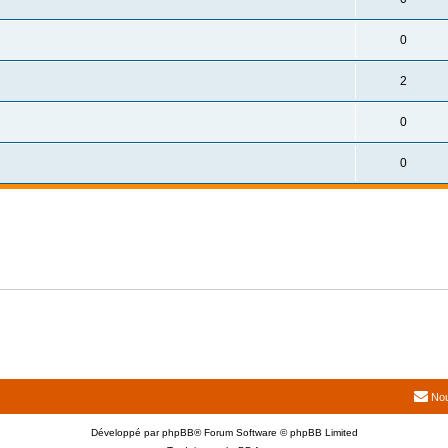
0
2
0
0
Nou
Développé par
phpBB
® Forum Software © phpBB Limited