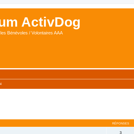
um ActivDog
les Bénévoles / Volontaires AAA
i
cher
cherche avancée
RÉPONSES
3