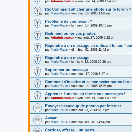
par
Administrateur
»
ven. nov. 14, 2008 1:54 am
Re: Comment afficher une photo sur le forum ?
par
Marie-Paule
»
ven. nov. 14, 2008 1:58 am
Problème de connexion ?
par
Marie-Paule
»
lun. sept. 14, 2009 10:45 pm
Redimentionner vos photos
par
Administrateur
»
jeu. août 27, 2009 8:22 pm
Répondre à un message en utilisant le bon "bo
par
Marie-Paule
»
dim. févr. 01, 2009 11:42 pm
Répondre à un message
par
Marie-Paule
»
lun. janv. 12, 2009 10:26 am
Supprimer un message
par
Marie-Paule
»
mer. déc. 17, 2008 5:47 pm
Comment s'inscrire et se connecter sur ce for
par
Marie-Paule
»
ven. nov. 14, 2008 12:06 pm
Apprenez à mettre en forme vos messages !
par
Administrateur
»
ven. nov. 14, 2008 1:57 am
Envoyer beaucoup de photos par internet
par
Marie-Paule
»
mer. oct. 23, 2013 8:07 pm
Avatar
par
Marie-Paule
»
mar. nov. 09, 2010 4:54 pm
Corriger, effacer... un poste