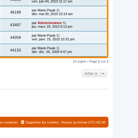
ven. juin 04, 2010 11:17 am
par
Marie-Paule
46188
dim. mai 30, 2010 10:14 am
par
Administrateur
43487
jeu. mars 18, 2010 8:13 pm
par
Marie-Paule
44059
ven. janv. 15, 2010 10:32 pm
par
Marie-Paule
44133
dim. déc. 06, 2009 9:47 pm
16 sujets • Page
1
sur
1
Aller à
s contacter
Supprimer les cookies
Heures au format
UTC+02:00