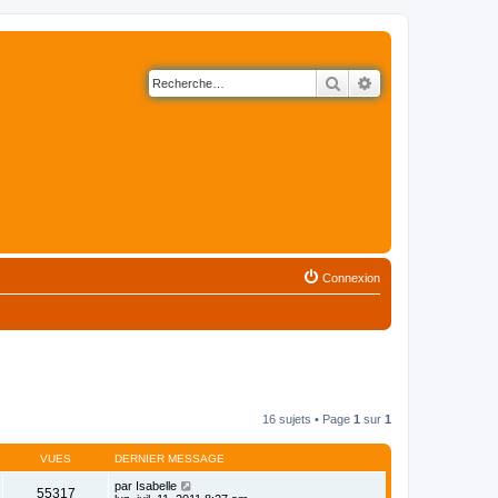
Rechercher
Recherche avancé
Connexion
16 sujets • Page
1
sur
1
VUES
DERNIER MESSAGE
par
Isabelle
55317