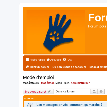
For
Forum pour 
Accès rapide
Activ'dog
FAQ
Index du forum
Du bon usage de ce forum
Mode d'emplo
Mode d'emploi
Modérateurs :
Modérator
,
Marie-Paule
,
Administrateur
Recher
Re
Nouveau sujet
SUJETS
Les messages privés, comment ça marche ?