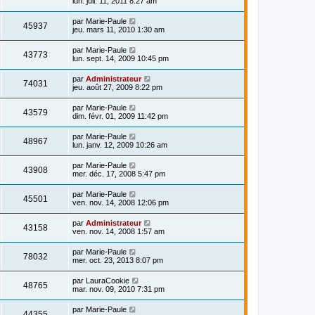
lun. juil. 11, 2011 8:27 am
par
Marie-Paule
45937
jeu. mars 11, 2010 1:30 am
par
Marie-Paule
43773
lun. sept. 14, 2009 10:45 pm
par
Administrateur
74031
jeu. août 27, 2009 8:22 pm
par
Marie-Paule
43579
dim. févr. 01, 2009 11:42 pm
par
Marie-Paule
48967
lun. janv. 12, 2009 10:26 am
par
Marie-Paule
43908
mer. déc. 17, 2008 5:47 pm
par
Marie-Paule
45501
ven. nov. 14, 2008 12:06 pm
par
Administrateur
43158
ven. nov. 14, 2008 1:57 am
par
Marie-Paule
78032
mer. oct. 23, 2013 8:07 pm
par
LauraCookie
48765
mar. nov. 09, 2010 7:31 pm
par
Marie-Paule
44355