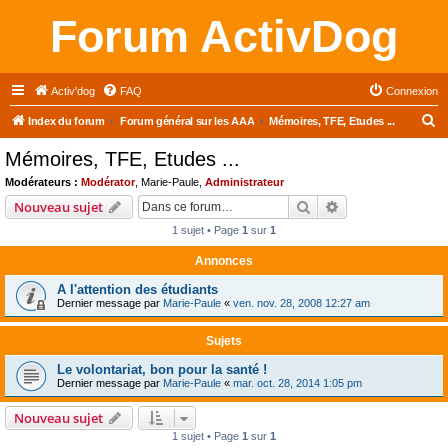
Forum ActivDog
Activ'dog
FAQ
Connexion
R
Index du forum
Forum général sur les AAA
Mémoires, TFE, Etudes ...
e
Mémoires, TFE, Etudes ...
c
Modérateurs :
Modérator
,
Marie-Paule
,
Administrateur
h
Rechercher
Recherche avanc
Nouveau sujet
e
1 sujet • Page
1
sur
1
r
Annonces
c
A l'attention des étudiants
h
Dernier message par
Marie-Paule
«
ven. nov. 28, 2008 12:27 am
e
r
Sujets
Le volontariat, bon pour la santé !
Dernier message par
Marie-Paule
«
mar. oct. 28, 2014 1:05 pm
Nouveau sujet
1 sujet • Page
1
sur
1