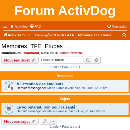
Forum ActivDog
Activ'dog
FAQ
Connexion
R
Index du forum
Forum général sur les AAA
Mémoires, TFE, Etudes ...
e
Mémoires, TFE, Etudes ...
c
Modérateurs :
Modérator
,
Marie-Paule
,
Administrateur
h
Rechercher
Recherche avanc
Nouveau sujet
e
1 sujet • Page
1
sur
1
r
Annonces
c
A l'attention des étudiants
h
Dernier message par
Marie-Paule
«
ven. nov. 28, 2008 12:27 am
e
r
Sujets
Le volontariat, bon pour la santé !
Dernier message par
Marie-Paule
«
mar. oct. 28, 2014 1:05 pm
Nouveau sujet
1 sujet • Page
1
sur
1