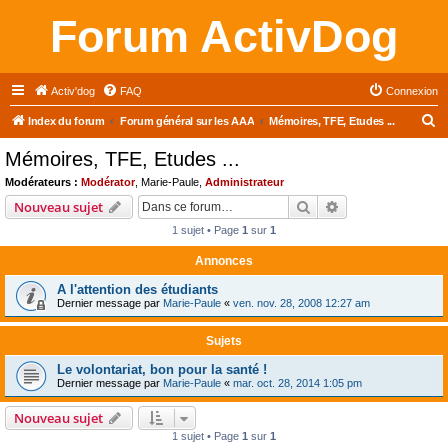
Forum ActivDog
Activ'dog
FAQ
Connexion
R
Index du forum
Forum général sur les AAA
Mémoires, TFE, Etudes ...
e
Mémoires, TFE, Etudes ...
c
Modérateurs :
Modérator
,
Marie-Paule
,
Administrateur
h
Rechercher
Recherche avanc
Nouveau sujet
e
1 sujet • Page
1
sur
1
r
Annonces
c
A l'attention des étudiants
h
Dernier message par
Marie-Paule
«
ven. nov. 28, 2008 12:27 am
e
r
Sujets
Le volontariat, bon pour la santé !
Dernier message par
Marie-Paule
«
mar. oct. 28, 2014 1:05 pm
Nouveau sujet
1 sujet • Page
1
sur
1