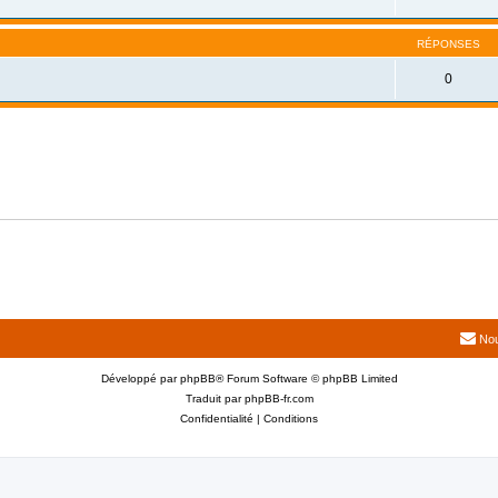
RÉPONSES
0
Nou
Développé par
phpBB
® Forum Software © phpBB Limited
Traduit par
phpBB-fr.com
Confidentialité
|
Conditions