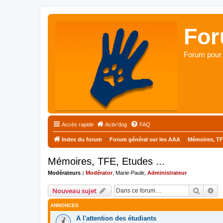
For
Forum pour 
Accès rapide
Activ'dog
FAQ
Index du forum
Forum général sur les AAA
Mémoires, TFE
Mémoires, TFE, Etudes ...
Modérateurs :
Modérator
,
Marie-Paule
,
Administrateur
Recher
Re
Nouveau sujet
ANNONCES
A l'attention des étudiants