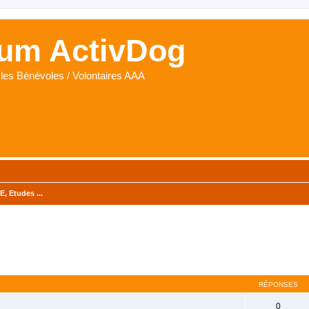
um ActivDog
les Bénévoles / Volontaires AAA
, Etudes ...
cher
cherche avancée
RÉPONSES
0