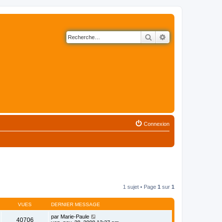
Rechercher
Recherche avancé
Connexion
1 sujet • Page
1
sur
1
VUES
DERNIER MESSAGE
par
Marie-Paule
40706