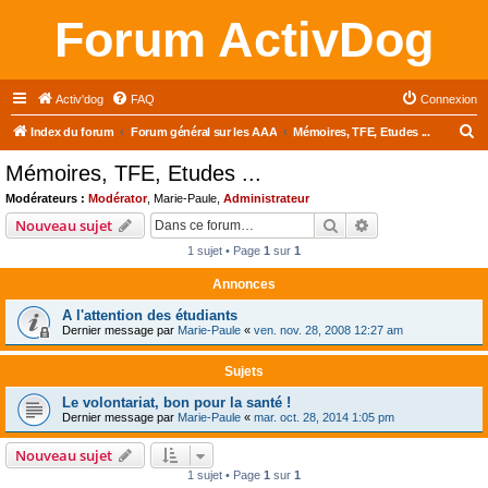
Forum ActivDog
Activ'dog
FAQ
Connexion
R
Index du forum
Forum général sur les AAA
Mémoires, TFE, Etudes ...
e
Mémoires, TFE, Etudes ...
c
Modérateurs :
Modérator
,
Marie-Paule
,
Administrateur
h
Rechercher
Recherche avanc
Nouveau sujet
e
1 sujet • Page
1
sur
1
r
Annonces
c
A l'attention des étudiants
h
Dernier message par
Marie-Paule
«
ven. nov. 28, 2008 12:27 am
e
r
Sujets
Le volontariat, bon pour la santé !
Dernier message par
Marie-Paule
«
mar. oct. 28, 2014 1:05 pm
Nouveau sujet
1 sujet • Page
1
sur
1