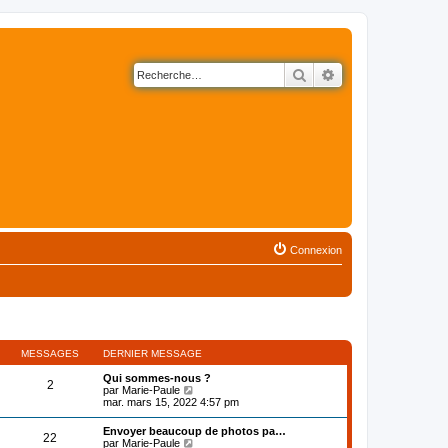
Rechercher
Recherche avancé
Connexion
MESSAGES
DERNIER MESSAGE
Qui sommes-nous ?
2
V
par
Marie-Paule
o
mar. mars 15, 2022 4:57 pm
i
r
Envoyer beaucoup de photos pa…
22
l
V
par
Marie-Paule