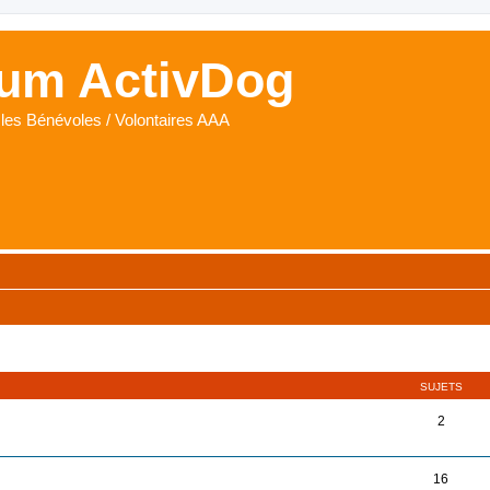
um ActivDog
les Bénévoles / Volontaires AAA
SUJETS
2
16