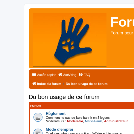
For
Forum pour 
Accès rapide
Activ'dog
FAQ
Index du forum
Du bon usage de ce forum
Du bon usage de ce forum
FORUM
Règlement
Comment ne pas se faire bannir en 3 leçons
Modérateurs :
Modérator
,
Marie-Paule
,
Administrateur
Mode d'emploi
Quelques infos pour vous tirer d'affaire et bien poster ...