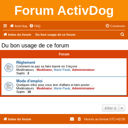
Forum ActivDog
Activ'dog
FAQ
Connexion
R
Index du forum
Du bon usage de ce forum
e
Du bon usage de ce forum
c
Forum
h
e
Règlement
Comment ne pas se faire bannir en 3 leçons
r
Modérateurs :
Modérator
,
Marie-Paule
,
Administrateur
Sujets :
2
c
Mode d'emploi
h
Quelques infos pour vous tirer d'affaire et bien poster ...
Modérateurs :
Modérator
,
Marie-Paule
,
Administrateur
e
Sujets :
16
r
Aller à
Index du forum
Heures au format
UTC+02:00