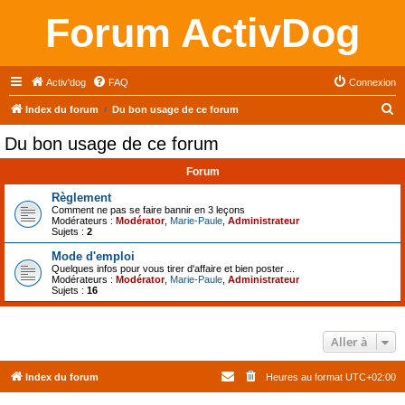
Forum ActivDog
Activ'dog
FAQ
Connexion
R
Index du forum
Du bon usage de ce forum
e
Du bon usage de ce forum
c
Forum
h
e
Règlement
Comment ne pas se faire bannir en 3 leçons
r
Modérateurs :
Modérator
,
Marie-Paule
,
Administrateur
Sujets :
2
c
Mode d'emploi
h
Quelques infos pour vous tirer d'affaire et bien poster ...
Modérateurs :
Modérator
,
Marie-Paule
,
Administrateur
e
Sujets :
16
r
Aller à
Index du forum
Heures au format
UTC+02:00