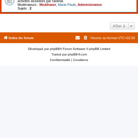
activités assistées par l'animal.
Modérateurs :
Modérator
,
Marie-Paule
,
Administrateur
Sujets :
2
Aller à
Index du forum
Heures au format
UTC+02:00
Développé par
phpBB
® Forum Software © phpBB Limited
Traduit par
phpBB-fr.com
Confidentialité
|
Conditions