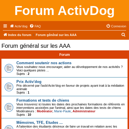
Forum ActivDog
Activ'dog
FAQ
Connexion
R
Index du forum
Forum général sur les AAA
e
Forum général sur les AAA
c
Forum
h
e
Comment soutenir nos actions
Vous souhaitez nous encourager, aider au développement de nos activités ?
r
Voici quelques pistes ...
Sujets :
2
c
Prix Activ'dog
h
Prix décerné par l'asbl Activ'dog en faveur de projets ayant trait à la médiation
animale
e
Sujets :
1
r
Formations et tests de chiens
Vous trouverez ici toutes les dates des prochaines formations de référents en
interventions assistées par l'animal, ainsi que les dates des tests de chiens
Modérateurs :
Modérator
,
Marie-Paule
,
Administrateur
Sujets :
10
Mémoires, TFE, Etudes ...
A l'attention des étudiants désireux de faire un travail en relation avec les