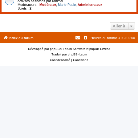
activités assistées par l'animal.
Modérateurs :
Modérator
,
Marie-Paule
,
Administrateur
Sujets :
2
Aller à
Index du forum
Heures au format
UTC+02:00
Développé par
phpBB
® Forum Software © phpBB Limited
Traduit par
phpBB-fr.com
Confidentialité
|
Conditions