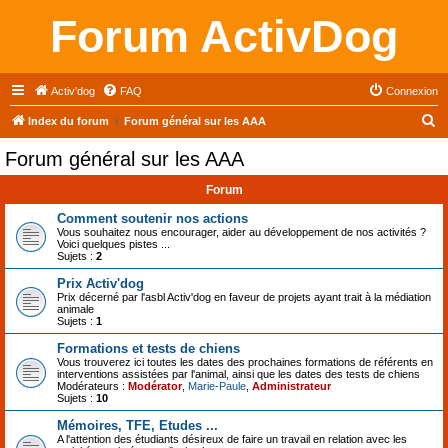
Forum ActivDog
Activ'dog
FAQ
Connexion
R
Index du forum
Forum général sur les AAA
e
Forum général sur les AAA
c
Forum
h
e
Comment soutenir nos actions
Vous souhaitez nous encourager, aider au développement de nos activités ?
r
Voici quelques pistes ...
Sujets :
2
c
Prix Activ'dog
h
Prix décerné par l'asbl Activ'dog en faveur de projets ayant trait à la médiation
animale
e
Sujets :
1
r
Formations et tests de chiens
Vous trouverez ici toutes les dates des prochaines formations de référents en
interventions assistées par l'animal, ainsi que les dates des tests de chiens
Modérateurs :
Modérator
,
Marie-Paule
,
Administrateur
Sujets :
10
Mémoires, TFE, Etudes ...
A l'attention des étudiants désireux de faire un travail en relation avec les