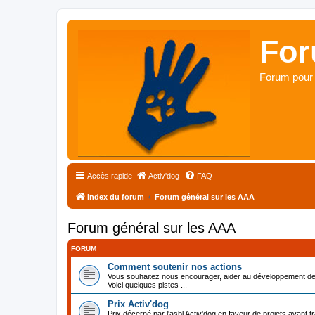
For
Forum pour 
Accès rapide
Activ'dog
FAQ
Index du forum
Forum général sur les AAA
Forum général sur les AAA
FORUM
Comment soutenir nos actions
Vous souhaitez nous encourager, aider au développement de 
Voici quelques pistes ...
Prix Activ'dog
Prix décerné par l'asbl Activ'dog en faveur de projets ayant tr