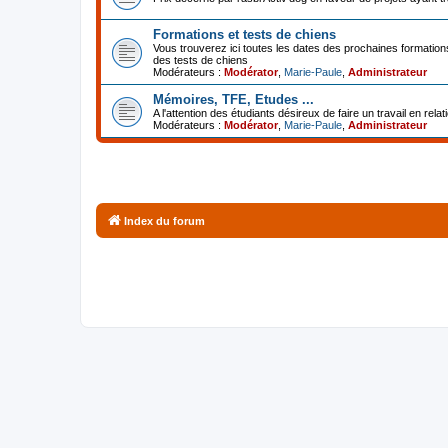
Formations et tests de chiens
Vous trouverez ici toutes les dates des prochaines formations
des tests de chiens
Modérateurs :
Modérator
,
Marie-Paule
,
Administrateur
Mémoires, TFE, Etudes ...
A l'attention des étudiants désireux de faire un travail en relat
Modérateurs :
Modérator
,
Marie-Paule
,
Administrateur
Index du forum