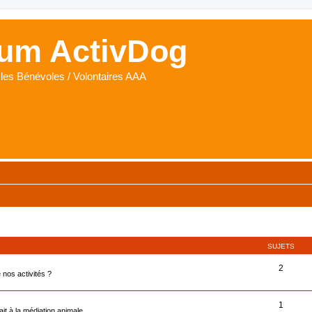
um ActivDog
les Bénévoles / Volontaires AAA
SUJETS
2
nos activités ?
1
ait à la médiation animale