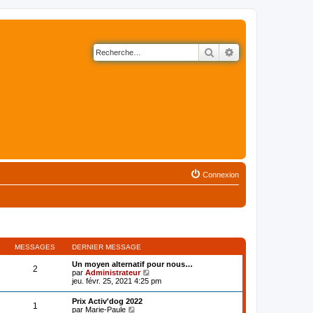
Rechercher
Recherche avancé
Connexion
MESSAGES
DERNIER MESSAGE
Un moyen alternatif pour nous…
2
V
par
Administrateur
o
jeu. févr. 25, 2021 4:25 pm
i
r
Prix Activ'dog 2022
1
l
V
par
Marie-Paule