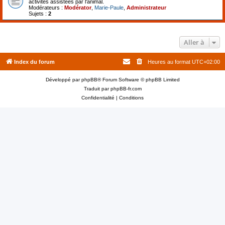
activités assistées par l'animal.
Modérateurs :
Modérator
,
Marie-Paule
,
Administrateur
Sujets :
2
Aller à
Index du forum
Heures au format
UTC+02:00
Développé par
phpBB
® Forum Software © phpBB Limited
Traduit par
phpBB-fr.com
Confidentialité
|
Conditions