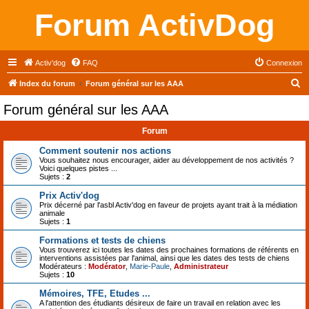
Forum ActivDog
Activ'dog
FAQ
Connexion
R
Index du forum
Forum général sur les AAA
e
Forum général sur les AAA
c
Forum
h
e
Comment soutenir nos actions
Vous souhaitez nous encourager, aider au développement de nos activités ?
r
Voici quelques pistes ...
Sujets :
2
c
Prix Activ'dog
h
Prix décerné par l'asbl Activ'dog en faveur de projets ayant trait à la médiation
animale
e
Sujets :
1
r
Formations et tests de chiens
Vous trouverez ici toutes les dates des prochaines formations de référents en
interventions assistées par l'animal, ainsi que les dates des tests de chiens
Modérateurs :
Modérator
,
Marie-Paule
,
Administrateur
Sujets :
10
Mémoires, TFE, Etudes ...
A l'attention des étudiants désireux de faire un travail en relation avec les