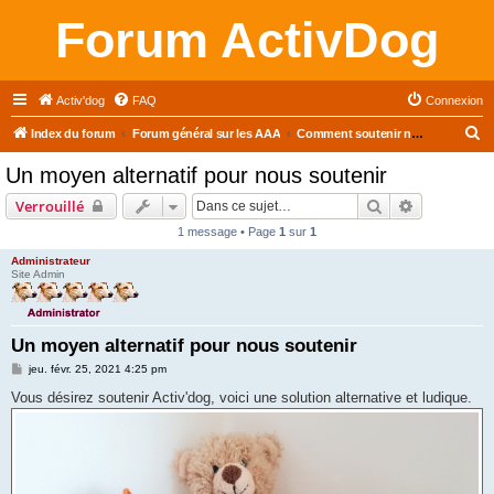
Forum ActivDog
Activ'dog
FAQ
Connexion
R
Index du forum
Forum général sur les AAA
Comment soutenir nos actions
e
Un moyen alternatif pour nous soutenir
c
Rechercher
Recherche 
Verrouillé
h
1 message • Page
1
sur
1
e
Administrateur
r
Site Admin
c
h
Un moyen alternatif pour nous soutenir
e
M
jeu. févr. 25, 2021 4:25 pm
r
e
s
Vous désirez soutenir Activ'dog, voici une solution alternative et ludique.
s
a
g
e