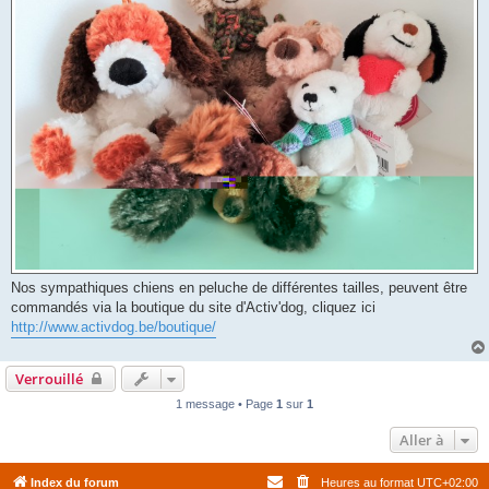
Nos sympathiques chiens en peluche de différentes tailles, peuvent être
commandés via la boutique du site d'Activ'dog, cliquez ici
http://www.activdog.be/boutique/
Verrouillé
1 message • Page
1
sur
1
Aller à
Index du forum
Heures au format
UTC+02:00