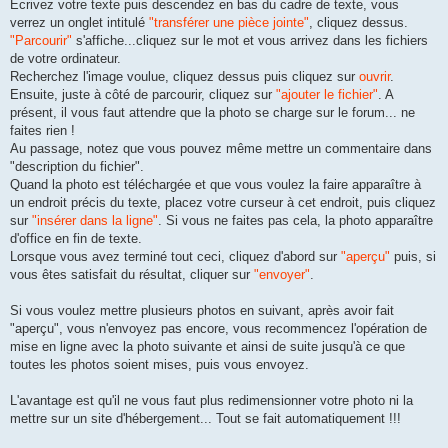
Ecrivez votre texte puis descendez en bas du cadre de texte, vous
verrez un onglet intitulé
"transférer une pièce jointe"
, cliquez dessus.
"Parcourir"
s'affiche...cliquez sur le mot et vous arrivez dans les fichiers
de votre ordinateur.
Recherchez l'image voulue, cliquez dessus puis cliquez sur
ouvrir
.
Ensuite, juste à côté de parcourir, cliquez sur
"ajouter le fichier"
. A
présent, il vous faut attendre que la photo se charge sur le forum... ne
faites rien !
Au passage, notez que vous pouvez même mettre un commentaire dans
"description du fichier".
Quand la photo est téléchargée et que vous voulez la faire apparaître à
un endroit précis du texte, placez votre curseur à cet endroit, puis cliquez
sur
"insérer dans la ligne"
. Si vous ne faites pas cela, la photo apparaître
d'office en fin de texte.
Lorsque vous avez terminé tout ceci, cliquez d'abord sur
"aperçu"
puis, si
vous êtes satisfait du résultat, cliquer sur
"envoyer"
.
Si vous voulez mettre plusieurs photos en suivant, après avoir fait
"aperçu", vous n'envoyez pas encore, vous recommencez l'opération de
mise en ligne avec la photo suivante et ainsi de suite jusqu'à ce que
toutes les photos soient mises, puis vous envoyez.
L'avantage est qu'il ne vous faut plus redimensionner votre photo ni la
mettre sur un site d'hébergement... Tout se fait automatiquement !!!