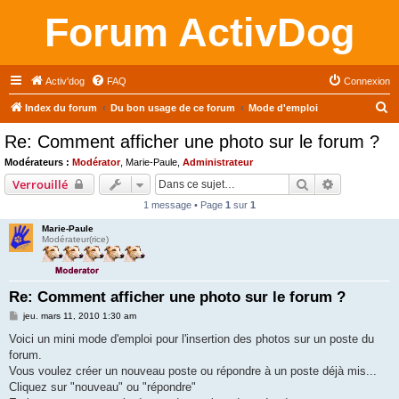
Forum ActivDog
Activ'dog
FAQ
Connexion
R
Index du forum
Du bon usage de ce forum
Mode d'emploi
e
Re: Comment afficher une photo sur le forum ?
c
Modérateurs :
Modérator
,
Marie-Paule
,
Administrateur
h
Rechercher
Recherche 
Verrouillé
e
1 message • Page
1
sur
1
r
Marie-Paule
c
Modérateur(rice)
h
e
Re: Comment afficher une photo sur le forum ?
r
M
jeu. mars 11, 2010 1:30 am
e
s
Voici un mini mode d'emploi pour l'insertion des photos sur un poste du
s
forum.
a
g
Vous voulez créer un nouveau poste ou répondre à un poste déjà mis...
e
Cliquez sur "nouveau" ou "répondre"