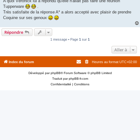
A quoi Véronick lui a répondu qu'elle n'allait pas faire une réunion
Tupperware
.
Très satisfaite de la réponse A* a alors accepté avec plaisir de prendre
Coquine sur ses genoux
Répondre
1 message • Page
1
sur
1
Aller à
Index du forum
Heures au format
UTC+02:00
Développé par
phpBB
® Forum Software © phpBB Limited
Traduit par
phpBB-fr.com
Confidentialité
|
Conditions