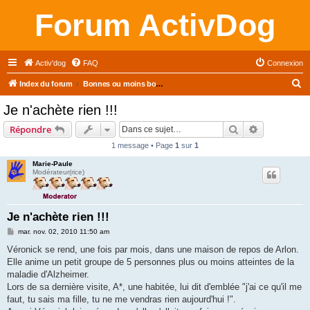
Forum ActivDog
Activ'dog
FAQ
Connexion
R
Index du forum
Bonnes ou moins bonnes, les anecdotes sur vos expériences AAA
e
Je n'achète rien !!!
c
Rechercher
Recherche 
Répondre
h
1 message • Page
1
sur
1
e
Marie-Paule
r
Modérateur(rice)
c
h
Je n'achète rien !!!
e
M
mar. nov. 02, 2010 11:50 am
r
e
s
Véronick se rend, une fois par mois, dans une maison de repos de Arlon.
s
Elle anime un petit groupe de 5 personnes plus ou moins atteintes de la
a
g
maladie d'Alzheimer.
e
Lors de sa dernière visite, A*, une habitée, lui dit d'emblée "j'ai ce qu'il me
faut, tu sais ma fille, tu ne me vendras rien aujourd'hui !".