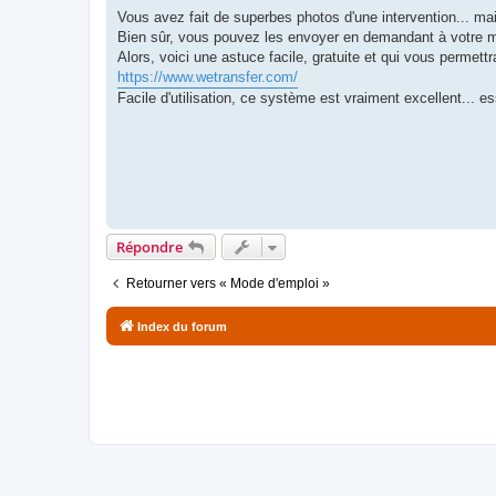
e
s
Vous avez fait de superbes photos d'une intervention... mais
s
Bien sûr, vous pouvez les envoyer en demandant à votre mess
a
g
Alors, voici une astuce facile, gratuite et qui vous permett
e
https://www.wetransfer.com/
Facile d'utilisation, ce système est vraiment excellent... e
Répondre
Retourner vers « Mode d'emploi »
Index du forum