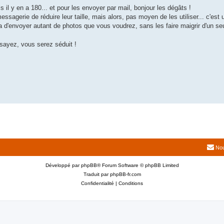
 il y en a 180... et pour les envoyer par mail, bonjour les dégâts !
agerie de réduire leur taille, mais alors, pas moyen de les utiliser... c'est u
ra d'envoyer autant de photos que vous voudrez, sans les faire maigrir d'un seu
ssayez, vous serez séduit !
Nou
Développé par
phpBB
® Forum Software © phpBB Limited
Traduit par
phpBB-fr.com
Confidentialité
|
Conditions