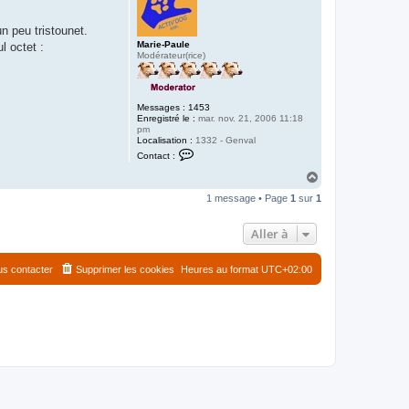
n peu tristounet.
Marie-Paule
l octet :
Modérateur(rice)
Messages :
1453
Enregistré le :
mar. nov. 21, 2006 11:18
pm
Localisation :
1332 - Genval
C
Contact :
o
n
H
t
a
a
1 message • Page
1
sur
1
u
c
t
t
e
Aller à
r
M
a
s contacter
Supprimer les cookies
Heures au format
UTC+02:00
r
i
e
-
P
a
u
l
e