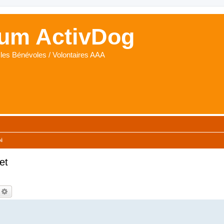
um ActivDog
les Bénévoles / Volontaires AAA
i
et
echercher
Recherche avancée