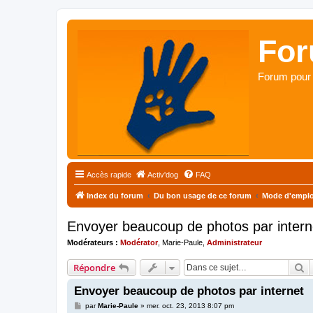
For
Forum pour 
Accès rapide
Activ'dog
FAQ
Index du forum
Du bon usage de ce forum
Mode d'emplo
Envoyer beaucoup de photos par intern
Modérateurs :
Modérator
,
Marie-Paule
,
Administrateur
R
Répondre
Envoyer beaucoup de photos par internet
M
par
Marie-Paule
»
mer. oct. 23, 2013 8:07 pm