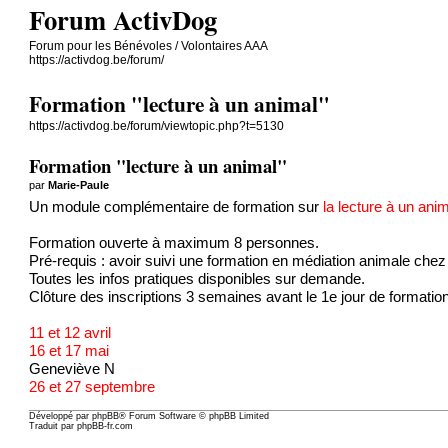
Forum ActivDog
Forum pour les Bénévoles / Volontaires AAA
https://activdog.be/forum/
Formation "lecture à un animal"
https://activdog.be/forum/viewtopic.php?t=5130
Formation "lecture à un animal"
par
Marie-Paule
Un module complémentaire de formation sur
la lecture à un ani
Formation ouverte à maximum 8 personnes.
Pré-requis : avoir suivi une formation en médiation animale chez A
Toutes les infos pratiques disponibles sur demande.
Clôture des inscriptions 3 semaines avant le 1e jour de formation
11 et 12 avril
16 et 17 mai
Geneviève N
26 et 27 septembre
Développé par
phpBB
® Forum Software © phpBB Limited
Traduit par
phpBB-fr.com