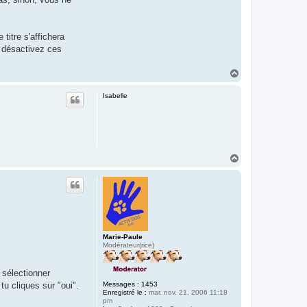
titre s'affichera
 désactivez ces
H
a
u
Isabelle
t
H
a
u
t
Marie-Paule
Modérateur(rice)
 sélectionner
Messages :
1453
tu cliques sur "oui".
Enregistré le :
mar. nov. 21, 2006 11:18
pm