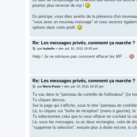
pourrez plus recevoir de mp !
En principe, vous êtes avertis de la présence d'un nouveau
"vous avez un nouveau message" et vous recevez égaleme
options dans votre profil.
Re: Les messages privés, comment ça marche ?
M
par
Isabelle
»
dim. juil. 10, 2011 10:05 pm
e
s
Help ! Je ne retrouve pas comment effacer les MP ....
s
a
g
e
Re: Les messages privés, comment ça marche ?
M
par
Marie-Paule
»
dim. juil. 10, 2011 10:25 pm
e
s
Tu vas dans le "panneau de contrôle de l'utilisateur" (1e t
s
Tu cliques dessus.
a
g
Sur la page qui s'affiche, sous le titre "panneau de contrôle
e
Là, tu cliques sur "boîte de réception" (menu à gauche), la
Tu sélectionnes celui que tu veux effacer en cochant la ca
Là, sous les messages, tu as deux rectangles, celui de droi
"supprimer la sélection", ensuite plus à droite encore, tu 