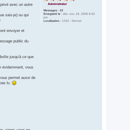
 privé avec un autre
Messages :
42
Enregistré le :
dim. nov. 19, 2006 8:42
e sais-je) ou qui
pm
Localisation :
1332 - Genval
ent envoyer et
message public du
boîte jusqu'à ce que
bien évidemment, vous
i vous permet aussi de
 pas lu.
as, sinon, vous ne