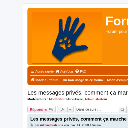
For
Forum pour 
Accès rapide
Activ'dog
FAQ
Index du forum
Du bon usage de ce forum
Mode d'emplo
Les messages privés, comment ça mar
Modérateurs :
Modérator
,
Marie-Paule
,
Administrateur
R
Répondre
Les messages privés, comment ça marche
M
par
Administrateur
»
ven. nov. 14, 2008 1:54 am