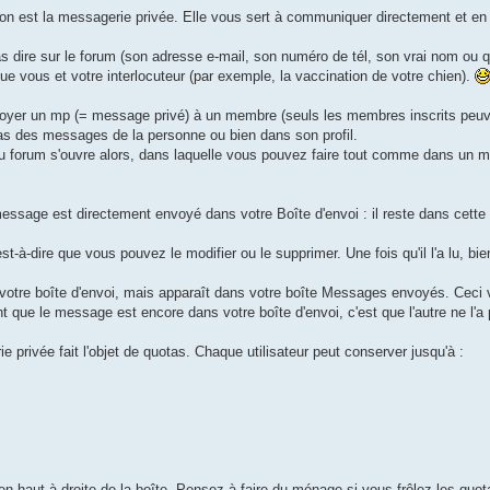
tion est la messagerie privée. Elle vous sert à communiquer directement et en
dire sur le forum (son adresse e-mail, son numéro de tél, son vrai nom ou qu
que vous et votre interlocuteur (par exemple, la vaccination de votre chien).
voyer un mp (= message privé) à un membre (seuls les membres inscrits peuv
 bas des messages de la personne ou bien dans son profil.
u forum s'ouvre alors, dans laquelle vous pouvez faire tout comme dans un 
essage est directement envoyé dans votre Boîte d'envoi : il reste dans cette 
est-à-dire que vous pouvez le modifier ou le supprimer. Une fois qu'il l'a lu, 
 de votre boîte d'envoi, mais apparaît dans votre boîte Messages envoyés. Cec
nt que le message est encore dans votre boîte d'envoi, c'est que l'autre ne l'a
 privée fait l'objet de quotas. Chaque utilisateur peut conserver jusqu'à :
n haut à droite de la boîte. Pensez à faire du ménage si vous frôlez les quot