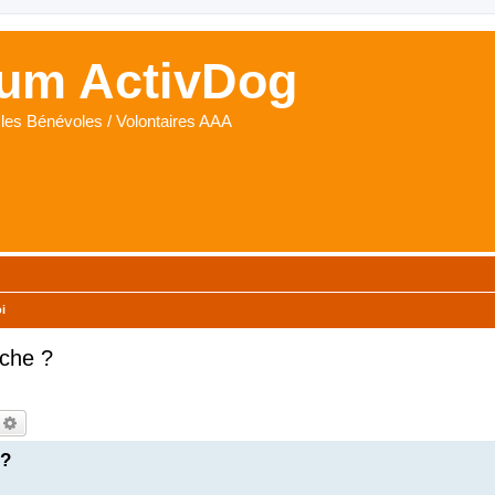
um ActivDog
les Bénévoles / Volontaires AAA
i
che ?
echercher
Recherche avancée
 ?