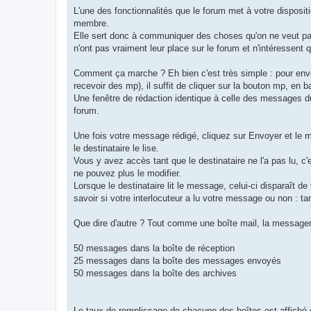
e
s
L'une des fonctionnalités que le forum met à votre disposi
s
membre.
a
g
Elle sert donc à communiquer des choses qu'on ne veut pas 
e
n'ont pas vraiment leur place sur le forum et n'intéressent 
Comment ça marche ? Eh bien c'est très simple : pour en
recevoir des mp), il suffit de cliquer sur la bouton mp, en
Une fenêtre de rédaction identique à celle des messages d
forum.
Une fois votre message rédigé, cliquez sur Envoyer et le m
le destinataire le lise.
Vous y avez accès tant que le destinataire ne l'a pas lu, c'
ne pouvez plus le modifier.
Lorsque le destinataire lit le message, celui-ci disparaît
savoir si votre interlocuteur a lu votre message ou non : ta
Que dire d'autre ? Tout comme une boîte mail, la messagerie
50 messages dans la boîte de réception
25 messages dans la boîte des messages envoyés
50 messages dans la boîte des archives
Le taux de remplissage de chacune des boîtes est affiché e