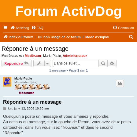
Forum ActivDog
Activ'dog
FAQ
Connexion
R
Index du forum
Du bon usage de ce forum
Mode d'emploi
e
Répondre à un message
c
Modérateurs :
Modérator
,
Marie-Paule
,
Administrateur
h
Rechercher
Recherche 
Répondre
e
1 message • Page
1
sur
1
r
Marie-Paule
c
Modérateur(rice)
h
e
Répondre à un message
r
M
lun. janv. 12, 2009 10:26 am
e
s
Quelqu'un a posté un message et vous aimeriez y répondre.
s
Au-dessus du message, sur la gauche de l'écran, vous avez deux petits
a
g
cartouches, dans l'un vous lisez "Nouveau" et dans le second
e
"Répondre".