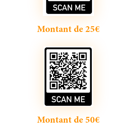
Montant de 25€
Montant de 50€