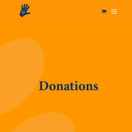
Donations